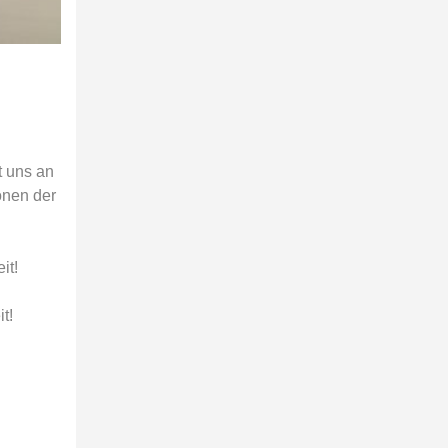
t uns an
onen der
it!
t!