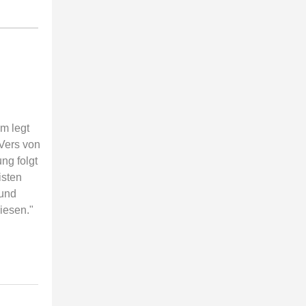
lm legt
 Vers von
ng folgt
isten
 und
iesen."