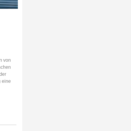
n von
schen
der
 eine