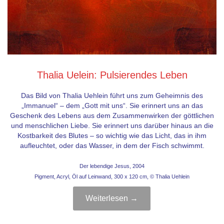
Thalia Uelein: Pulsierendes Leben
Das Bild von Thalia Uehlein führt uns zum Geheimnis des
„Immanuel“ – dem „Gott mit uns“. Sie erinnert uns an das
Geschenk des Lebens aus dem Zusammenwirken der göttlichen
und menschlichen Liebe. Sie erinnert uns darüber hinaus an die
Kostbarkeit des Blutes – so wichtig wie das Licht, das in ihm
aufleuchtet, oder das Wasser, in dem der Fisch schwimmt.
Der lebendige Jesus,
2004
Pigment, Acryl, Öl auf Leinwand,
300 x 120 cm,
© Thalia Uehlein
Weiterlesen →