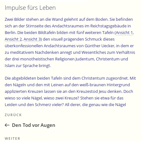
Impulse fürs Leben
Zwei Bilder stehen an die Wand gelehnt auf dem Boden. Sie befinden
sich an der Stirnseite des Andachtsraumes im Reichstagsgebäude in
Berlin. Die beiden Bildtafeln bilden mit fünf weiteren Tafeln (
Ansicht 1
,
Ansicht 2
,
Ansicht 3
) den visuell prägenden Schmuck dieses
überkonfessionellen Andachtsraumes von Günther Uecker, in dem er
zu meditativem Nachdenken anregt und Wesentliches zum Verhältnis
der drei monotheistischen Religionen Judentum, Christentum und
Islam zur Sprache bringt.
Die abgebildeten beiden Tafeln sind dem Christentum zugeordnet. Mit
den Nägeln und den mit Leinen auf den weiß-braunen Hintergrund
applizierten Kreuzen lassen sie an den Kreuzestod Jesu denken. Doch
wieso so viele Nägel, wieso zwei Kreuze? Stehen sie etwa für das
Leiden und den Schmerz vieler? All derer, die genau wie die Nägel
Beitragsnavigation
geschlagen wurden? Zusammen bilden sie auf den Kreuzen aus
Vorheriger
ZURÜCK
Leinen, das früher auch als Verbandsmaterial und als Leichentuch
Beitrag
verwendet wurde, einen Körper, der sowohl geschunden als auch voll
Den Tod vor Augen
innerer Dynamik und Schönheit ist.
Durch die Bewegung der Nägel
liegt ein eigenartiger Schwung in ihnen.
Durch die Verdichtung der
Nächster
WEITER