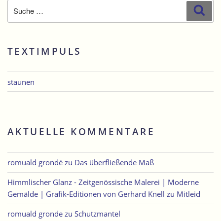
Suche
Suc
nach:
TEXTIMPULS
staunen
AKTUELLE KOMMENTARE
romuald grondé
zu
Das überfließende Maß
Himmlischer Glanz - Zeitgenössische Malerei | Moderne
Gemälde | Grafik-Editionen von Gerhard Knell
zu
Mitleid
romuald gronde
zu
Schutzmantel