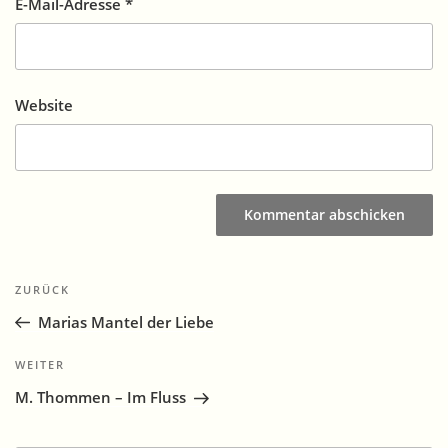
E-Mail-Adresse
*
Website
Beitragsnavigation
Vorheriger
ZURÜCK
Beitrag
Marias Mantel der Liebe
Nächster
WEITER
Beitrag
M. Thommen – Im Fluss