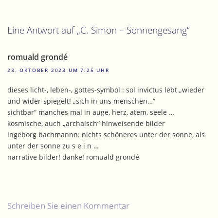
Eine Antwort auf „C. Simon – Sonnengesang“
romuald grondé
23. OKTOBER 2023 UM 7:25 UHR
dieses licht-, leben-, gottes-symbol : sol invictus lebt „wieder
und wider-spiegelt! „sich in uns menschen…“
sichtbar“ manches mal in auge, herz, atem, seele …
kosmische, auch „archaisch“ hinweisende bilder
ingeborg bachmannn: nichts schöneres unter der sonne, als
unter der sonne zu s e i n …
narrative bilder! danke! romuald grondé
Schreiben Sie einen Kommentar