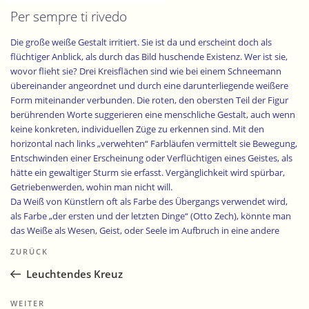
Per sempre ti rivedo
Die große weiße Gestalt irritiert. Sie ist da und erscheint doch als
flüchtiger Anblick, als durch das Bild huschende Existenz. Wer ist sie,
wovor flieht sie? Drei Kreisflächen sind wie bei einem Schneemann
übereinander angeordnet und durch eine darunterliegende weißere
Form miteinander verbunden. Die roten, den obersten Teil der Figur
berührenden Worte suggerieren eine menschliche Gestalt, auch wenn
keine konkreten, individuellen Züge zu erkennen sind. Mit den
horizontal nach links „verwehten“ Farbläufen vermittelt sie Bewegung,
Entschwinden einer Erscheinung oder Verflüchtigen eines Geistes, als
hätte ein gewaltiger Sturm sie erfasst. Vergänglichkeit wird spürbar,
Getriebenwerden, wohin man nicht will.
Da Weiß von Künstlern oft als Farbe des Übergangs verwendet wird,
als Farbe „der ersten und der letzten Dinge“ (Otto Zech), könnte man
das Weiße als Wesen, Geist, oder Seele im Aufbruch in eine andere
Beitragsnavigation
Existenz verstehen, während die drei festen Kugeln in der linken
Vorheriger
ZURÜCK
Bildhälfte – gehalten durch luftige Schutzräume – für das stehen
Beitrag
Leuchtendes Kreuz
können, was Geist, Wissen und Können an Spuren zurücklassen.
Der Hintergrund aus akkurat aufgetragenem Blattgold bildet zu dieser
Nächster
WEITER