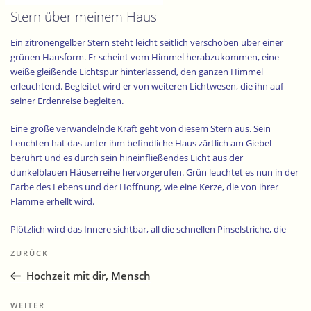
Stern über meinem Haus
Ein zitronengelber Stern steht leicht seitlich verschoben über einer
grünen Hausform. Er scheint vom Himmel herabzukommen, eine
weiße gleißende Lichtspur hinterlassend, den ganzen Himmel
erleuchtend. Begleitet wird er von weiteren Lichtwesen, die ihn auf
seiner Erdenreise begleiten.
Eine große verwandelnde Kraft geht von diesem Stern aus. Sein
Leuchten hat das unter ihm befindliche Haus zärtlich am Giebel
berührt und es durch sein hineinfließendes Licht aus der
dunkelblauen Häuserreihe hervorgerufen. Grün leuchtet es nun in der
Farbe des Lebens und der Hoffnung, wie eine Kerze, die von ihrer
Flamme erhellt wird.
Plötzlich wird das Innere sichtbar, all die schnellen Pinselstriche, die
Beitragsnavigation
Farbunterschiede, das Schiefe, die Bewegung im Haus. Der Stern am
Vorheriger
ZURÜCK
unteren Ende der Lichtsäule scheint hier durch seine licht- und
Beitrag
kraftvolle Berührung viel Staub aufzuwirbeln.
Hochzeit mit dir, Mensch
Der Stern über diesem Haus erinnert mich an den Stern von
Nächster
WEITER