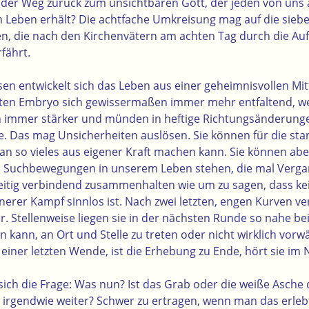
 der Weg zurück zum unsichtbaren Gott, der jeden von uns 
 Leben erhält? Die achtfache Umkreisung mag auf die sieb
n, die nach den Kirchenvätern am achten Tag durch die Au
fährt.
sen entwickelt sich das Leben aus einer geheimnisvollen Mi
n Embryo sich gewissermaßen immer mehr entfaltend, w
immer stärker und münden in heftige Richtungsänderung
 Das mag Unsicherheiten auslösen. Sie können für die sta
an so vieles aus eigener Kraft machen kann. Sie können abe
n Suchbewegungen in unserem Leben stehen, die mal Verg
itig verbindend zusammenhalten wie um zu sagen, dass kei
rer Kampf sinnlos ist. Nach zwei letzten, engen Kurven ver
. Stellenweise liegen sie in der nächsten Runde so nahe bei
n kann, an Ort und Stelle zu treten oder nicht wirklich vor
 einer letzten Wende, ist die Erhebung zu Ende, hört sie im N
 sich die Frage: Was nun? Ist das Grab oder die weiße Asche
 irgendwie weiter? Schwer zu ertragen, wenn man das erlebt