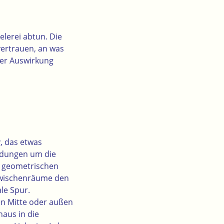
lerei abtun. Die
vertrauen, an was
der Auswirkung
v, das etwas
ndungen um die
er geometrischen
 Zwischenräume den
le Spur.
en Mitte oder außen
aus in die