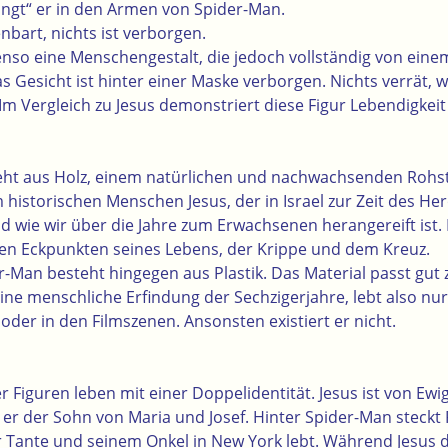
„hängt“ er in den Armen von Spider-Man.
enbart, nichts ist verborgen.
nso eine Menschengestalt, die jedoch vollständig von ei
das Gesicht ist hinter einer Maske verborgen. Nichts verrät, 
Im Vergleich zu Jesus demonstriert diese Figur Lebendigkeit
teht aus Holz, einem natürlichen und nachwachsenden Rohst
historischen Menschen Jesus, der in Israel zur Zeit des Her
wie wir über die Jahre zum Erwachsenen herangereift ist. 
den Eckpunkten seines Lebens, der Krippe und dem Kreuz.
r-Man besteht hingegen aus Plastik. Das Material passt gut 
eine menschliche Erfindung der Sechzigerjahre, lebt also nur
der in den Filmszenen. Ansonsten existiert er nicht.
 Figuren leben mit einer Doppelidentität. Jesus ist von Ewi
st er der Sohn von Maria und Josef. Hinter Spider-Man steckt 
r Tante und seinem Onkel in New York lebt. Während Jesus d