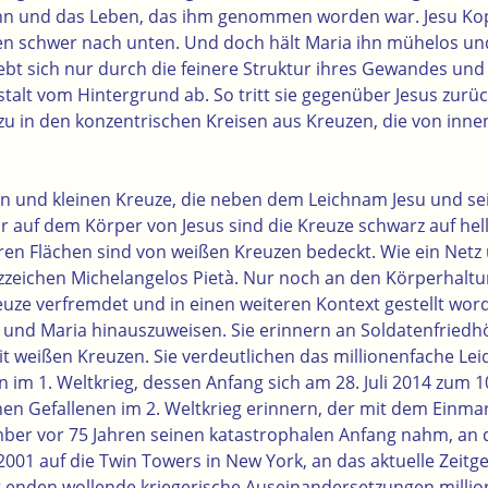
hn und das Leben, das ihm genommen worden war. Jesu Ko
n schwer nach unten. Und doch hält Maria ihn mühelos und
hebt sich nur durch die feinere Struktur ihres Gewandes un
stalt vom Hintergrund ab. So tritt sie gegenüber Jesus zurü
u in den konzentrischen Kreisen aus Kreuzen, die von inn
en und kleinen Kreuze, die neben dem Leichnam Jesu und se
ur
auf dem Körper von Jesus sind die Kreuze schwarz
auf hel
eren Flächen sind von weißen Kreuzen bedeckt.
Wie ein Netz
uzzeichen Michelangelos Pietà
. Nur noch an den Körperhalt
reuze verfremdet und in einen weiteren Kontext gestellt wo
s und Maria hinauszuweisen. Sie erinnern an Soldatenfriedh
t weißen Kreuzen. Sie verdeutlichen das millionenfache Lei
im 1. Weltkrieg, dessen Anfang sich am 28. Juli 2014 zum 10
onen Gefallenen im 2. Weltkrieg erinnern, der mit dem Einma
ber vor 75 Jahren seinen katastrophalen Anfang nahm, an 
001 auf die Twin Towers in New York, an das aktuelle Zeit
t enden wollende kriegerische Auseinandersetzungen millio