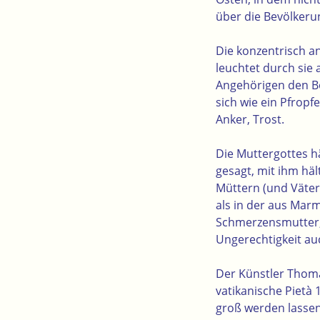
über die Bevölkeru
Die konzentrisch a
leuchtet durch sie 
Angehörigen den Bo
sich wie ein Pfropf
Anker, Trost.
Die Muttergottes hä
gesagt, mit ihm häl
Müttern (und Vätern
als in der aus Mar
Schmerzensmutter, d
Ungerechtigkeit a
Der Künstler Thomas
vatikanische Pietà 
groß werden lassen