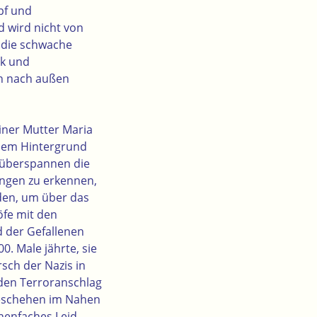
pf und
 wird nicht von
d die schwache
ck und
en nach außen
iner Mutter Maria
lem Hintergrund
 überspannen die
ungen zu erkennen,
rden, um über das
öfe mit den
d der Gefallenen
0. Male jährte, sie
rsch der Nazis in
den Terroranschlag
geschehen im Nahen
nenfaches Leid