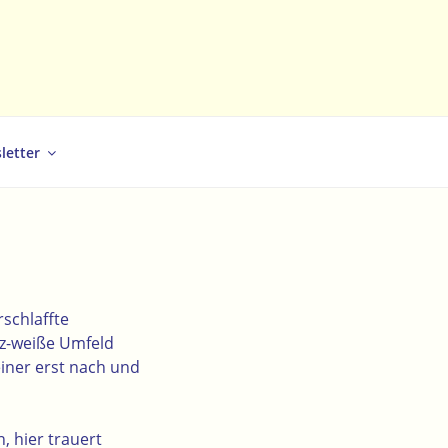
letter
rschlaffte
arz-weiße Umfeld
einer erst nach und
, hier trauert