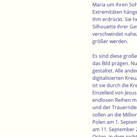
Maria um ihren So
Extremitäten hänge
ihm erdrückt. Sie 
Silhouette ihrer Ge
verschwindet nahez
größer werden.
Es sind diese groß
das Bild prägen. N
gestaltet. Alle and
digitalisierten Kre
ist sie durch die K
Einzelleid von Jesu
endlosen Reihen mi
und der Trauernden 
sollen an die Milli
Polen am 1. Septem
am 11. September 2
Osten, in dem nich