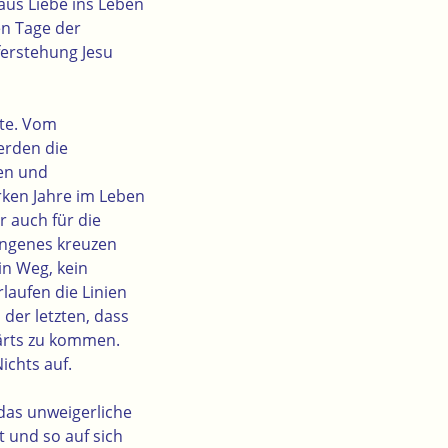
aus Liebe ins Leben
en Tage der
ferstehung Jesu
tte. Vom
erden die
en und
rken Jahre im Leben
r auch für die
angenes kreuzen
n Weg, kein
laufen die Linien
 der letzten, dass
wärts zu kommen.
ichts auf.
 das unweigerliche
 und so auf sich