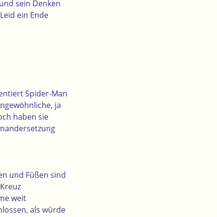
… und sein Denken
Leid ein Ende
entiert Spider-Man
ungewöhnliche, ja
och haben sie
einandersetzung
hen und Füßen sind
 Kreuz
me weit
hlossen, als würde