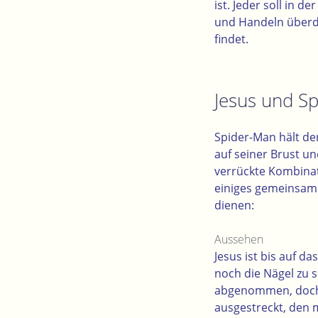
ist. Jeder soll in 
und Handeln überde
findet.
Jesus und S
Spider-Man hält de
auf seiner Brust u
verrückte Kombinat
einiges gemeinsam.
dienen:
Aussehen
Jesus ist bis auf d
noch die Nägel zu 
abgenommen, doch s
ausgestreckt, den 