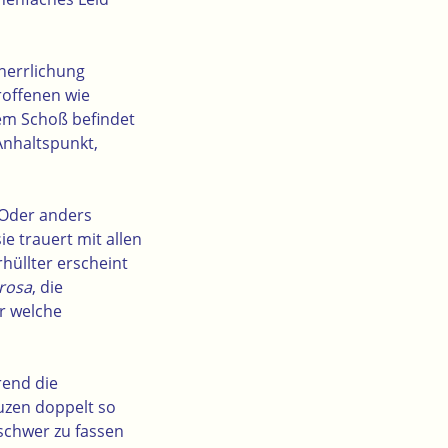
herrlichung
troffenen wie
em Schoß befindet
Anhaltspunkt,
. Oder anders
e trauert mit allen
hüllter erscheint
rosa
, die
er welche
rend die
euzen doppelt so
 schwer zu fassen