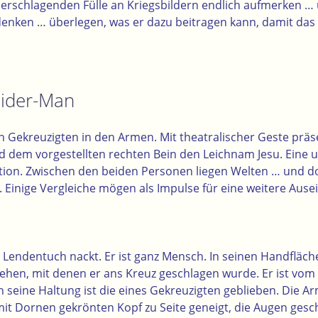
der erschlagenden Fülle an Kriegsbildern endlich aufmerken 
nken … überlegen, was er dazu beitragen kann, damit das 
pider-Man
n Gekreuzigten in den Armen. Mit theatralischer Geste präs
nd dem vorgestellten rechten Bein den Leichnam Jesu. Eine 
ion. Zwischen den beiden Personen liegen Welten … und d
 Einige Vergleiche mögen als Impulse für eine weitere Aus
as Lendentuch nackt. Er ist ganz Mensch. In seinen Handfläc
sehen, mit denen er ans Kreuz geschlagen wurde. Er ist vom
eine Haltung ist die eines Gekreuzigten geblieben. Die Ar
mit Dornen gekrönten Kopf zu Seite geneigt, die Augen gesc