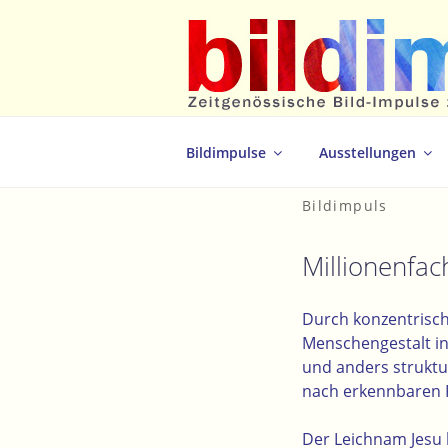
Zum
Inhalt
springen
Zeitgenössische Bild-Impulse zum 
Bildimpulse
Ausstellungen
Bildimpuls
Millionenfac
Durch konzentrisch 
Menschengestalt in 
und anders struktur
nach erkennbaren P
Der Leichnam Jesu l