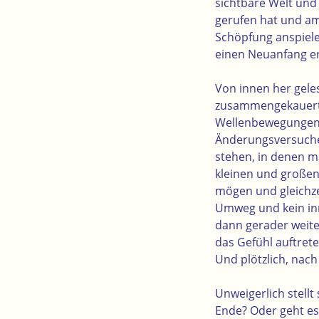
sichtbare Welt und
gerufen hat und am
Schöpfung anspiele
einen Neuanfang er
Von innen her gele
zusammengekauerte
Wellenbewegungen 
Änderungsversuche.
stehen, in denen m
kleinen und große
mögen und gleichze
Umweg und kein inne
dann gerader weiter
das Gefühl auftrete
Und plötzlich, nach
Unweigerlich stellt
Ende? Oder geht es