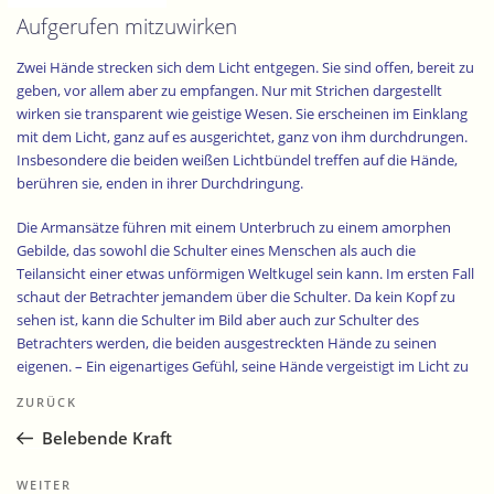
Aufgerufen mitzuwirken
Zwei Hände strecken sich dem Licht entgegen. Sie sind offen, bereit zu
geben, vor allem aber zu empfangen. Nur mit Strichen dargestellt
wirken sie transparent wie geistige Wesen. Sie erscheinen im Einklang
mit dem Licht, ganz auf es ausgerichtet, ganz von ihm durchdrungen.
Insbesondere die beiden weißen Lichtbündel treffen auf die Hände,
berühren sie, enden in ihrer Durchdringung.
Die Armansätze führen mit einem Unterbruch zu einem amorphen
Gebilde, das sowohl die Schulter eines Menschen als auch die
Teilansicht einer etwas unförmigen Weltkugel sein kann. Im ersten Fall
schaut der Betrachter jemandem über die Schulter. Da kein Kopf zu
sehen ist, kann die Schulter im Bild aber auch zur Schulter des
Betrachters werden, die beiden ausgestreckten Hände zu seinen
eigenen. – Ein eigenartiges Gefühl, seine Hände vergeistigt im Licht zu
Beitragsnavigation
spüren, von den beiden Lichtstrahlen quasi stigmatisiert. Aber
Vorheriger
ZURÜCK
vielleicht ist es auch ein schönes, beglückendes Gefühl, so
Beitrag
angesprochen und befähigt zu werden.
Belebende Kraft
Im zweiten Fall wirken die Hände als Ausdruck der ganzen Welt. In den
Nächster
WEITER