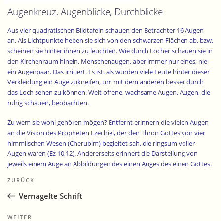
Augenkreuz, Augenblicke, Durchblicke
Aus vier quadratischen Bildtafeln schauen den Betrachter 16 Augen
an. Als Lichtpunkte heben sie sich von den schwarzen Flächen ab, bzw.
scheinen sie hinter ihnen zu leuchten. Wie durch Löcher schauen sie in
den Kirchenraum hinein. Menschenaugen, aber immer nur eines, nie
ein Augenpaar. Das irritiert. Es ist, als würden viele Leute hinter dieser
Verkleidung ein Auge zukneifen, um mit dem anderen besser durch
das Loch sehen zu können. Weit offene, wachsame Augen. Augen, die
ruhig schauen, beobachten.
Zu wem sie wohl gehören mögen? Entfernt erinnern die vielen Augen
an die Vision des Propheten Ezechiel, der den Thron Gottes von vier
himmlischen Wesen (Cherubim) begleitet sah, die ringsum voller
Augen waren (Ez 10,12). Andererseits erinnert die Darstellung von
jeweils einem Auge an Abbildungen des einen Auges des einen Gottes.
Beitragsnavigation
Es steht für die alle Geheimisse durchdringende Gegenwart Gottes.
Vorheriger
ZURÜCK
Stephan Balkenhol interpretiert es frei. Das Gegenüber bleibt im
Beitrag
Wesentlichen verborgen, genauso wie das Kreuz hinter den vier
Vernagelte Schrift
Relieftafeln. Das Gegenüber, das alles zu sehen andeutet, gibt sich
selbst bedeckt, maskiert. Aber die Augen signalisieren eine wachsame
Nächster
WEITER