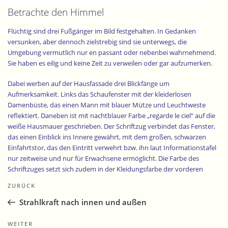
Betrachte den Himmel
Flüchtig sind drei Fußgänger im Bild festgehalten. In Gedanken
versunken, aber dennoch zielstrebig sind sie unterwegs, die
Umgebung vermutlich nur en passant oder nebenbei wahrnehmend.
Sie haben es eilig und keine Zeit zu verweilen oder gar aufzumerken.
Dabei werben auf der Hausfassade drei Blickfänge um
Aufmerksamkeit. Links das Schaufenster mit der kleiderlosen
Damenbüste, das einen Mann mit blauer Mütze und Leuchtweste
reflektiert. Daneben ist mit nachtblauer Farbe „regarde le ciel“ auf die
weiße Hausmauer geschrieben. Der Schriftzug verbindet das Fenster,
das einen Einblick ins Innere gewährt, mit dem großen, schwarzen
Einfahrtstor, das den Eintritt verwehrt bzw. ihn laut Informationstafel
nur zeitweise und nur für Erwachsene ermöglicht. Die Farbe des
Schriftzuges setzt sich zudem in der Kleidungsfarbe der vorderen
Beitragsnavigation
beiden Passanten fort, so dass die Aufforderung eine visuelle
Vorheriger
ZURÜCK
Verbindung mit den Vorübereilenden eingeht.
Beitrag
Strahlkraft nach innen und außen
Mit weltlichen Augen betrachtet erinnert „regarde le ciel“
möglicherweise an das erfolgreiche Schuhlabel, das unter diesem
Nächster
WEITER