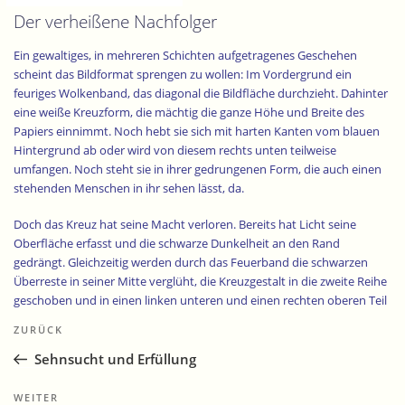
Der verheißene Nachfolger
Ein gewaltiges, in mehreren Schichten aufgetragenes Geschehen
scheint das Bildformat sprengen zu wollen: Im Vordergrund ein
feuriges Wolkenband, das diagonal die Bildfläche durchzieht. Dahinter
eine weiße Kreuzform, die mächtig die ganze Höhe und Breite des
Papiers einnimmt. Noch hebt sie sich mit harten Kanten vom blauen
Hintergrund ab oder wird von diesem rechts unten teilweise
umfangen. Noch steht sie in ihrer gedrungenen Form, die auch einen
stehenden Menschen in ihr sehen lässt, da.
Doch das Kreuz hat seine Macht verloren. Bereits hat Licht seine
Oberfläche erfasst und die schwarze Dunkelheit an den Rand
gedrängt. Gleichzeitig werden durch das Feuerband die schwarzen
Überreste in seiner Mitte verglüht, die Kreuzgestalt in die zweite Reihe
geschoben und in einen linken unteren und einen rechten oberen Teil
Beitragsnavigation
aufgelöst.
Vorheriger
ZURÜCK
Beitrag
So sind von diesem Kreuz nur noch Fragmente übrig, die allerdings
Sehnsucht und Erfüllung
durch unser Auge als Ganzes wahrnehmbar sind. Doch die Feuerbahn
durchkreuzt es und lässt uns die neue Wirklichkeit spüren: die
Nächster
WEITER