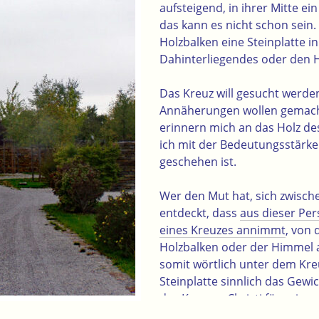
aufsteigend, in ihrer Mitte ei
das kann es nicht schon sein.
Holzbalken eine Steinplatte i
Dahinterliegendes oder den H
Das Kreuz will gesucht werden
Annäherungen wollen gemach
erinnern mich an das Holz de
ich mit der Bedeutungsstärke
geschehen ist.
Wer den Mut hat, sich zwische
entdeckt, dass
aus dieser Per
eines Kreuzes annimmt
, von 
Holzbalken oder der Himmel 
somit wörtlich unter dem Kre
Steinplatte sinnlich das Gewi
des Kreuzes Christi für seine