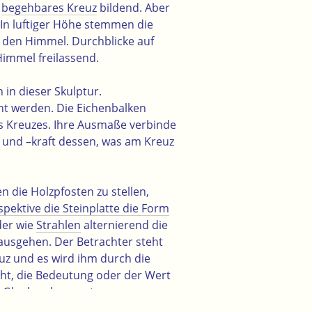
n
begehbares Kreuz
bildend. Aber
 In luftiger Höhe stemmen die
n den Himmel. Durchblicke auf
immel freilassend.
 in dieser Skulptur.
t werden. Die Eichenbalken
s Kreuzes. Ihre Ausmaße verbinde
 und –kraft dessen, was am Kreuz
n die Holzpfosten zu stellen,
spektive die Steinplatte die Form
der wie
Strahlen
alternierend die
ausgehen. Der Betrachter steht
uz und es wird ihm durch die
cht, die Bedeutung oder der Wert
n Glauben bewusst.