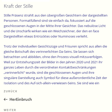
Kraft der Stille
Stille Präsenz strahlt aus den übergroßen Gesichtern der dargestellten
Personen. Formatfüllend sind sie einfach da, fokussiert auf die
geschlossenen Augen in der Mitte ihrer Gesichter. Das nebulöse Licht
und die Unschärfe wirken wie ein Weichzeichner, der den en face
Dargestellten etwas Entrücktes oder Numinoses verleiht.
Trotz der individuellen Gesichtszüge und Frisuren spricht aus allen die
gleiche Botschaft des verinnerlichten Da-Seins. Sie lassen sich
betrachten und abbilden, ohne den Prozess visuell mitzuverfolgen.
Weil zur Entstehungszeit der Bilder in den Jahren 2020 und 2021 ihr
ganzes Leben durch die verordneten Kontaktbeschränkungen
„verinnerlicht“ wurde, sind die geschlossenen Augen und ihre
singuläre Darstellung auch Symbol für diese außerordentliche Zeit der
Isolation und des Auf-sich-allein-verwiesen-Seins. Sie sind wie ein
Beitragsnavigation
augenzwinkernder Hinweis auf das englische Wortspiel „look down“ –
Vorheriger
ZURÜCK
nach unten schauen und „lockdown“ – Ausgangssperre.
Beitrag
HerEinbruch
Die geschlossenen Augen verunmöglichen den Blick des Betrachters in
die Augen der portraitierten Personen. Weil diese den Betrachter nicht
Nächster
WEITER