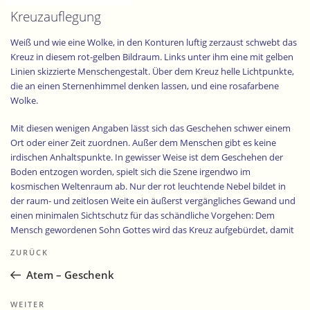
Kreuzauflegung
Weiß und wie eine Wolke, in den Konturen luftig zerzaust schwebt das
Kreuz in diesem rot-gelben Bildraum. Links unter ihm eine mit gelben
Linien skizzierte Menschengestalt. Über dem Kreuz helle Lichtpunkte,
die an einen Sternenhimmel denken lassen, und eine rosafarbene
Wolke.
Mit diesen wenigen Angaben lässt sich das Geschehen schwer einem
Ort oder einer Zeit zuordnen. Außer dem Menschen gibt es keine
irdischen Anhaltspunkte. In gewisser Weise ist dem Geschehen der
Boden entzogen worden, spielt sich die Szene irgendwo im
kosmischen Weltenraum ab. Nur der rot leuchtende Nebel bildet in
der raum- und zeitlosen Weite ein äußerst vergängliches Gewand und
einen minimalen Sichtschutz für das schändliche Vorgehen: Dem
Mensch gewordenen Sohn Gottes wird das Kreuz aufgebürdet, damit
Beitragsnavigation
er es zur eigenen Folterstätte trage und dort an ihm den Tod erleide.
Vorheriger
ZURÜCK
Beitrag
Die blutrote Kulisse und die weiße Kreuzform mögen auf die Passion
Atem – Geschenk
hinweisen. Doch wer mag die Gestalt unter dem Kreuz sein, und wieso
ist das Kreuz leuchtend weiß, und leicht und schwebend wie eine
Nächster
WEITER