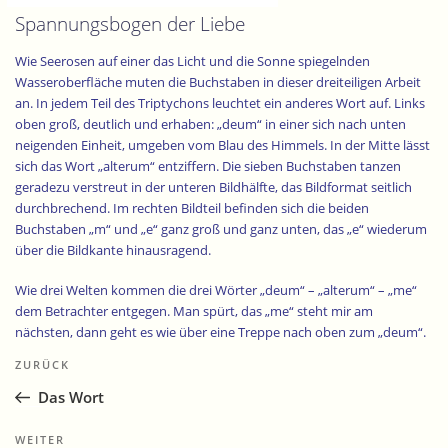
Spannungsbogen der Liebe
Wie Seerosen auf einer das Licht und die Sonne spiegelnden
Wasseroberfläche muten die Buchstaben in dieser dreiteiligen Arbeit
an. In jedem Teil des Triptychons leuchtet ein anderes Wort auf. Links
oben groß, deutlich und erhaben: „deum“ in einer sich nach unten
neigenden Einheit, umgeben vom Blau des Himmels. In der Mitte lässt
sich das Wort „alterum“ entziffern. Die sieben Buchstaben tanzen
geradezu verstreut in der unteren Bildhälfte, das Bildformat seitlich
durchbrechend. Im rechten Bildteil befinden sich die beiden
Buchstaben „m“ und „e“ ganz groß und ganz unten, das „e“ wiederum
über die Bildkante hinausragend.
Wie drei Welten kommen die drei Wörter „deum“ – „alterum“ – „me“
dem Betrachter entgegen. Man spürt, das „me“ steht mir am
nächsten, dann geht es wie über eine Treppe nach oben zum „deum“.
Beitragsnavigation
Auch ohne Lateinkenntnisse wird einem der Sinn dieses Triptychons
Vorheriger
ZURÜCK
deutlich: Hier geht es um mich, um Gott und dazwischen um die
Beitrag
anderen. Die Darstellung macht deutlich, dass sie für jeden von uns
Das Wort
wie eine Brücke zu Gott sind, ganz wie der König im Weltgericht sagt:
„Was ihr für einen meiner geringsten Brüder getan habt, das habt ihr
Nächster
WEITER