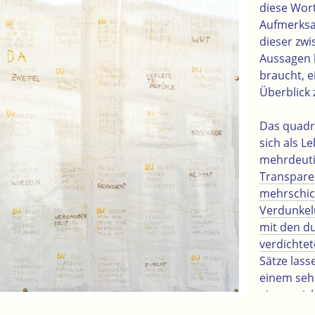
diese Wort
Aufmerksa
dieser zw
Aussagen h
braucht, 
Überblick 
Das quadr
sich als Le
mehrdeuti
Transpare
mehrschic
Verdunkelu
mit den du
verdichtet
Sätze lass
einem seh
einem nich
einem DU.