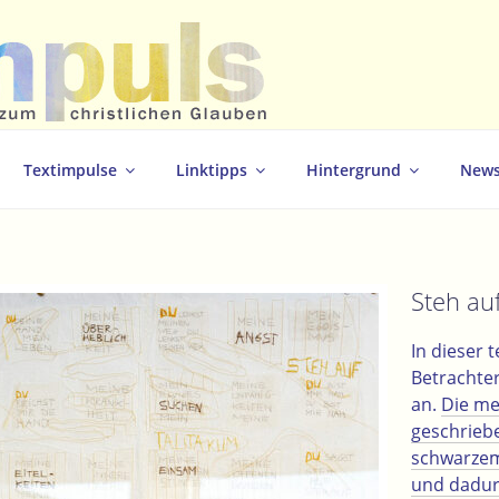
christlichen Glauben
Textimpulse
Linktipps
Hintergrund
News
Steh au
In dieser 
Betrachter
an.
Die mei
geschriebe
schwarzem
und dadur