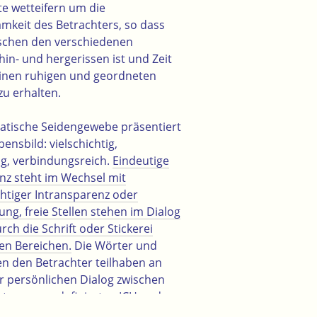
e wetteifern um die
mkeit des Betrachters, so dass
ischen den verschiedenen
in- und hergerissen ist und Zeit
einen ruhigen und geordneten
zu erhalten.
atische Seidengewebe präsentiert
bensbild: vielschichtig,
g, verbindungsreich.
Eindeutige
nz steht im Wechsel mit
htiger Intransparenz oder
ng, freie Stellen stehen im Dialog
rch die Schrift oder Stickerei
en Bereichen.
Die Wörter und
en den Betrachter teilhaben an
r persönlichen Dialog zwischen
t genauer definierten ICH und
 Aus den neun mal neun