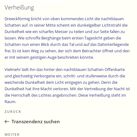
Verheißung
Dreieckförmig bricht von oben kommendes Licht die nachtblauen
Schatten auf. In seiner Mitte scheint ein dunkelgelber Lichtstrahl die
Dunkelheit wie ein scharfes Messer zu teilen und zur Seite fallen zu
lassen. Wie schroffe Berghänge beim ersten Tageslicht geben die
Schatten nun einen Blick durch das Tal und auf das Dahinterliegende
frei. Es ist kein Weg zu sehen, der sich dem Betrachter öffnet und den
er mit seinem geistigen Auge beschreiten könnte.
Vielmehr lädt ihn das hinter den nachtblauen Schatten Offenbarte
und gleichzeitig Verborgene ein, schritt- und stufenweise durch die
weichende Dunkelheit dem Licht entgegen zu gehen. Denn die
Dunkelheit hat ihre Macht verloren. Mit der Vertreibung der Nacht ist
die Herrschaft des Lichtes angebrochen. Diese Verheißung steht im
Raum.
Beitragsnavigation
Vorheriger
ZURÜCK
Im Hintergrund ist von den letzten Schleiern der Nacht noch halb
Beitrag
verborgen eine Architektur mit einer blauen Türe sichtbar. Noch ist sie
Transzendenz suchen
verschlossen, aber sie weist eindeutig auf ein Haus und auf die
Möglichkeit hin, dass es weitergeht, wenn sie entriegelt und geöffnet
Nächster
WEITER