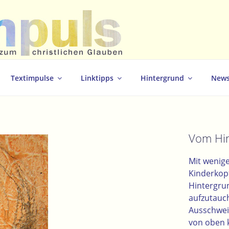
christlichen Glauben
Textimpulse
Linktipps
Hintergrund
News
Vom Hi
Mit wenige
Kinderkopf
Hintergrun
aufzutauc
Ausschwei
von oben 