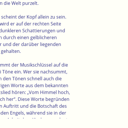
n die Welt purzelt.
 scheint der Kopf allein zu sein.
ird er auf der rechten Seite
 dunkleren Schattierungen und
n durch einen gelblicheren
r und der darüber liegenden
 gehalten.
timmt der Musikschlüssel auf die
i Töne ein. Wer sie nachsummt,
n den Tönen schnell auch die
igen Worte aus dem bekannten
slied hören: „Vom Himmel hoch,
ch her“. Diese Worte begründen
n Auftritt und die Botschaft des
den Engels, während sie in der
den Arbeit dem Kind zugeordnet
nnen. „Vom Himmel hoch, da