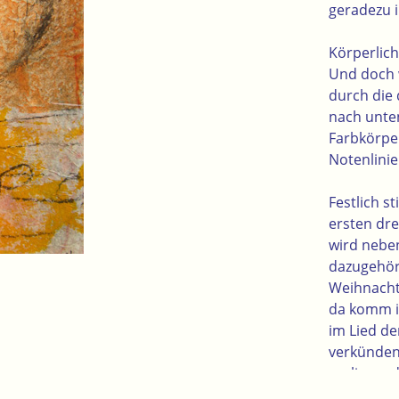
geradezu i
Körperlich
Und doch w
durch die
nach unte
Farbkörpe
Notenlinie
Festlich s
ersten dre
wird nebe
dazugehör
Weihnacht
da komm i
im Lied de
verkünden
vorliegen
werden kö