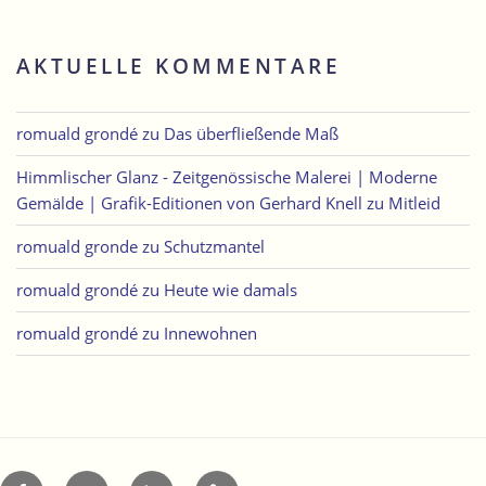
AKTUELLE KOMMENTARE
romuald grondé
zu
Das überfließende Maß
Himmlischer Glanz - Zeitgenössische Malerei | Moderne
Gemälde | Grafik-Editionen von Gerhard Knell
zu
Mitleid
romuald gronde
zu
Schutzmantel
romuald grondé
zu
Heute wie damals
romuald grondé
zu
Innewohnen
Facebook
Twitter
LinkedIn
Xing