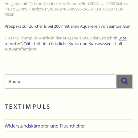
Ausgabe mit 25 Schriftbildern von Samuel Buri 2007, ca. 2000 Seiten,
14,2 x 22 cm, Hardcover, ISBN 978-3-85995-243-0, CHF 60,00 / EUR
38,00
Prospekt zur Zürcher Bibel 2007 mit allen Aquarellen von Samuel Buri
Dieser Bild-Impuls wurde in der Ausgabe 1/2008 der Zeitschrift
„das
münster“, Zeitschrift für christliche Kunst und Kunstwissenschaft
erstveröffentlicht.
Suche
Suc
nach:
TEXTIMPULS
Widerstandskämpfer und Fluchthelfer