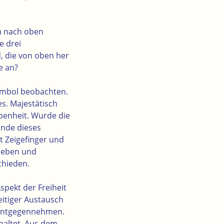
em nach oben
e drei
, die von oben her
e an?
Symbol beobachten.
es. Majestätisch
benheit. Wurde die
ände dieses
t Zeigefinger und
„Geben und
chieden.
spekt der Freiheit
eitiger Austausch
 Entgegennehmen.
nhaltet. Aus dem