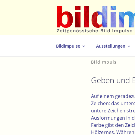
Zum
Inhalt
springen
Zeitgenössische Bild-Impulse zum 
Bildimpulse
Ausstellungen
Bildimpuls
Geben und 
Auf einem geradez
Zeichen: das unter
untere Zeichen str
Ausformungen in de
Farbe gibt den Zei
Hölzernes. Während