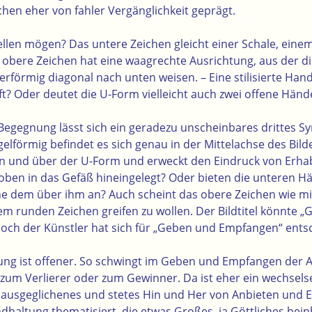
chen eher von fahler Vergänglichkeit geprägt.
ellen mögen? Das untere Zeichen gleicht einer Schale, ein
 obere Zeichen hat eine waagrechte Ausrichtung, aus der di
rförmig diagonal nach unten weisen. – Eine stilisierte Hand
ift? Oder deutet die U-Form vielleicht auch zwei offene Händ
r Begegnung lässt sich ein geradezu unscheinbares drittes 
lförmig befindet es sich genau in der Mittelachse des Bild
in und über der U-Form und erweckt den Eindruck von Erha
oben in das Gefäß hineingelegt? Oder bieten die unteren H
e dem über ihm an? Auch scheint das obere Zeichen wie mi
 runden Zeichen greifen zu wollen. Der Bildtitel könnte 
ch der Künstler hat sich für „Geben und Empfangen“ ents
ung ist offener. So schwingt im Geben und Empfangen der A
 zum Verlierer oder zum Gewinner. Da ist eher ein wechsels
n ausgeglichenes und stetes Hin und Her von Anbieten und
dhaltung thematisiert, die etwas Großes, ja Göttliches bei