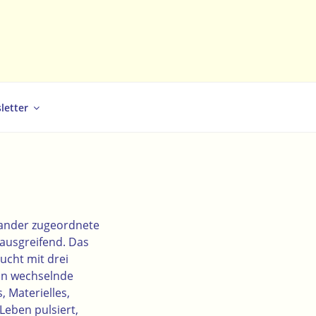
letter
nander zugeordnete
 ausgreifend. Das
ucht mit drei
aun wechselnde
 Materielles,
Leben pulsiert,