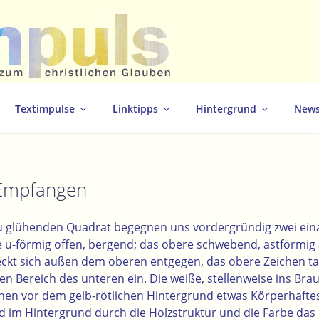
christlichen Glauben
Textimpulse
Linktipps
Hintergrund
News
Empfangen
u glühenden Quadrat begegnen uns vordergründig zwei ei
e u-förmig offen, bergend; das obere schwebend, astförmig
eckt sich außen dem oberen entgegen, das obere Zeichen ta
n Bereich des unteren ein. Die weiße, stellenweise ins Br
chen vor dem gelb-rötlichen Hintergrund etwas Körperhaftes,
 im Hintergrund durch die Holzstruktur und die Farbe das 