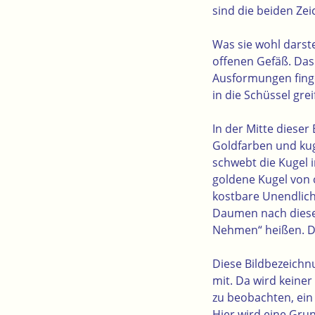
sind die beiden Zei
Was sie wohl darst
offenen Gefäß. Das
Ausformungen finge
in die Schüssel gre
In der Mitte diese
Goldfarben und kuge
schwebt die Kugel 
goldene Kugel von 
kostbare Unendlich
Daumen nach diesem
Nehmen“ heißen. Do
Diese Bildbezeichn
mit. Da wird keiner
zu beobachten, ei
Hier wird eine Grun