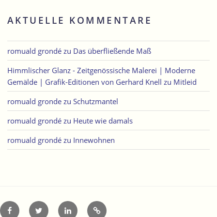
AKTUELLE KOMMENTARE
romuald grondé
zu
Das überfließende Maß
Himmlischer Glanz - Zeitgenössische Malerei | Moderne
Gemälde | Grafik-Editionen von Gerhard Knell
zu
Mitleid
romuald gronde
zu
Schutzmantel
romuald grondé
zu
Heute wie damals
romuald grondé
zu
Innewohnen
Facebook
Twitter
LinkedIn
Xing