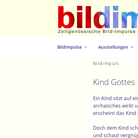
Zum
Inhalt
springen
Zeitgenössische Bild-Impulse zum 
Bildimpulse
Ausstellungen
Bildimpuls
Kind Gottes
Ein Kind sitzt auf
archaisches wirkt u
erscheint das Kind 
Doch dem Kind schei
und schaut vergnügt