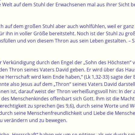
ie Welt auf dem Stuhl der Erwachsenen mal aus ihrer Sicht b
h auf dem großen Stuhl aber auch wohlfühlen, weil er ganz e
für ihn in voller Größe bereitsteht. Noch ist der Stuhl zu gr
usfüllen und von diesem Thron aus sein Leben gestalten. – S
r Verkündigung durch den Engel der „Sohn des Höchsten“ v
den Thron seines Vaters David geben. Er wird über das Haus
e Herrschaft wird kein Ende haben,“ (Lk 1,32-33) sagte der E
nte also Jesus auf dem „Thron“ seines Vaters David darste
nen ist, darauf weist der Thron verheißungsvoll hin: In der 
 des Menschenkindes offenbart sich Gott. Ihm ist die Macht
erechtigkeit zu sprechen (Jes 9,6), durch seine Worte und 
 durch seine Menschenfreundlichkeit und Liebe die Menschen
zu verändern und zu bewegen.
liche „Herrschaft“ haben wir um so nötiger, als wir durch sei