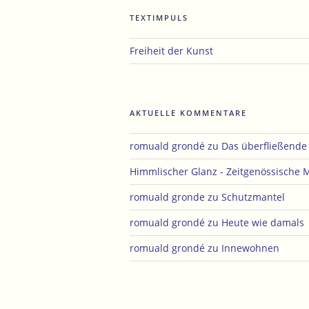
TEXTIMPULS
Freiheit der Kunst
AKTUELLE KOMMENTARE
romuald grondé
zu
Das überfließend
Himmlischer Glanz - Zeitgenössische 
romuald gronde
zu
Schutzmantel
romuald grondé
zu
Heute wie damals
romuald grondé
zu
Innewohnen