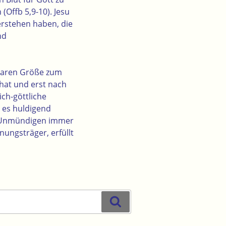
Offb 5,9-10). Jesu
erstehen haben, die
nd
baren Größe zum
 hat und erst nach
ich-göttliche
d es huldigend
nd Unmündigen immer
nungsträger, erfüllt
Suchen