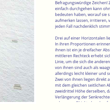
Befragungswürdige Zeichen! 
einfach durchgehen kann ohne
bedeuten haben, worauf sie si
aufmerken lassen, irritieren, 
jeden Fall nachdenklich sti
Drei auf einer Horizontalen l
In ihren Proportionen erinner
ihnen ist ein je dreifacher A
mittleren Rechteck erhebt sic
Linie, um die sich die andere
von ihnen sind auch als waag
allerdings leicht kleiner und 
Zwei von ihnen liegen direkt a
mit dem gleichen seitlichen 
zweidrittel Höhe derselben, d
Verlängerung der Senkrechte
schwarzen Objekt, das ebenfa
(
Gesamtansicht
).