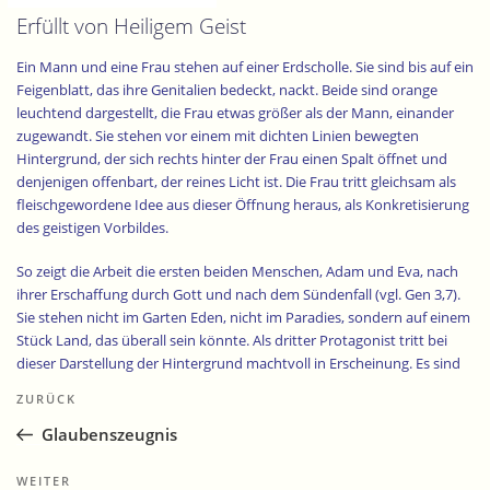
Erfüllt von Heiligem Geist
Ein Mann und eine Frau stehen auf einer Erdscholle. Sie sind bis auf ein
Feigenblatt, das ihre Genitalien bedeckt, nackt. Beide sind orange
leuchtend dargestellt, die Frau etwas größer als der Mann, einander
zugewandt. Sie stehen vor einem mit dichten Linien bewegten
Hintergrund, der sich rechts hinter der Frau einen Spalt öffnet und
denjenigen offenbart, der reines Licht ist. Die Frau tritt gleichsam als
fleischgewordene Idee aus dieser Öffnung heraus, als Konkretisierung
des geistigen Vorbildes.
So zeigt die Arbeit die ersten beiden Menschen, Adam und Eva, nach
ihrer Erschaffung durch Gott und nach dem Sündenfall (vgl. Gen 3,7).
Sie stehen nicht im Garten Eden, nicht im Paradies, sondern auf einem
Stück Land, das überall sein könnte. Als dritter Protagonist tritt bei
dieser Darstellung der Hintergrund machtvoll in Erscheinung. Es sind
Beitragsnavigation
fließende Linien voller Dynamik und Leben, die sich in gelben, roten
Vorheriger
ZURÜCK
und braunen Farbfeldern über die beiden zu ergießen scheinen, wobei
Beitrag
der dunkelrote Bereich durchaus als Symbol für die Dreifaltigkeit
Glaubenszeugnis
gedeutet werden kann.
Nächster
WEITER