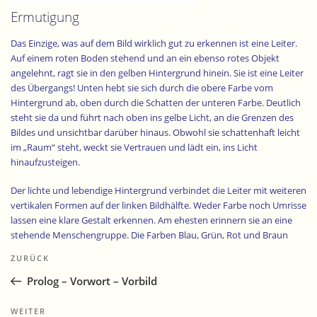
Ermutigung
Das Einzige, was auf dem Bild wirklich gut zu erkennen ist eine Leiter.
Auf einem roten Boden stehend und an ein ebenso rotes Objekt
angelehnt, ragt sie in den gelben Hintergrund hinein. Sie ist eine Leiter
des Übergangs! Unten hebt sie sich durch die obere Farbe vom
Hintergrund ab, oben durch die Schatten der unteren Farbe. Deutlich
steht sie da und führt nach oben ins gelbe Licht, an die Grenzen des
Bildes und unsichtbar darüber hinaus. Obwohl sie schattenhaft leicht
im „Raum“ steht, weckt sie Vertrauen und lädt ein, ins Licht
hinaufzusteigen.
Der lichte und lebendige Hintergrund verbindet die Leiter mit weiteren
vertikalen Formen auf der linken Bildhälfte. Weder Farbe noch Umrisse
lassen eine klare Gestalt erkennen. Am ehesten erinnern sie an eine
stehende Menschengruppe. Die Farben Blau, Grün, Rot und Braun
Beitragsnavigation
lassen an vier Personen denken, die sich dem Licht zuwenden, auf es
Vorheriger
ZURÜCK
zugehen. Vielleicht erwägen sie auch, die Leiter zu erklimmen.
Beitrag
Prolog – Vorwort – Vorbild
Die Farbübergänge von Blau zu Grün und von Magenta zu Weinrot
laufen nach oben zum Licht hinaus und bringen dadurch eine
Nächster
WEITER