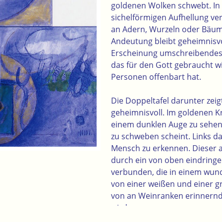
goldenen Wolken schwebt. In 
sichelförmigen Aufhellung ver
an Adern, Wurzeln oder Bäum
Andeutung bleibt geheimnisvol
Erscheinung umschreibendes 
das für den Gott gebraucht wi
Personen offenbart hat.
Die Doppeltafel darunter zeig
geheimnisvoll. Im goldenen Kr
einem dunklen Auge zu sehen,
zu schweben scheint. Links d
Mensch zu erkennen. Dieser 
durch ein von oben eindring
verbunden, die in einem wun
von einer weißen und einer 
von an Weinranken erinnernde
wird.