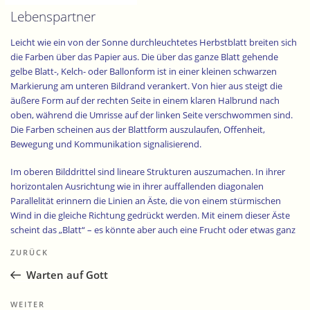
Lebenspartner
Leicht wie ein von der Sonne durchleuchtetes Herbstblatt breiten sich
die Farben über das Papier aus. Die über das ganze Blatt gehende
gelbe Blatt-, Kelch- oder Ballonform ist in einer kleinen schwarzen
Markierung am unteren Bildrand verankert. Von hier aus steigt die
äußere Form auf der rechten Seite in einem klaren Halbrund nach
oben, während die Umrisse auf der linken Seite verschwommen sind.
Die Farben scheinen aus der Blattform auszulaufen, Offenheit,
Bewegung und Kommunikation signalisierend.
Im oberen Bilddrittel sind lineare Strukturen auszumachen. In ihrer
horizontalen Ausrichtung wie in ihrer auffallenden diagonalen
Parallelität erinnern die Linien an Äste, die von einem stürmischen
Wind in die gleiche Richtung gedrückt werden. Mit einem dieser Äste
scheint das „Blatt“ – es könnte aber auch eine Frucht oder etwas ganz
Beitragsnavigation
anderes sein – fest verbunden zu sein. Goldgelb leuchtet es zwischen
Vorheriger
ZURÜCK
vereinzelten dunklen Stellen, auf der einen Seite Reife und Schönheit
Beitrag
vermittelnd, auf der anderen Seite auf die Vergänglichkeit alles
Warten auf Gott
Geschaffenen hinweisend. Die in das Bild eingemalte Stimmung bringt
klar zum Ausdruck, dass diese beiden Komponenten nirgends so nahe
Nächster
WEITER