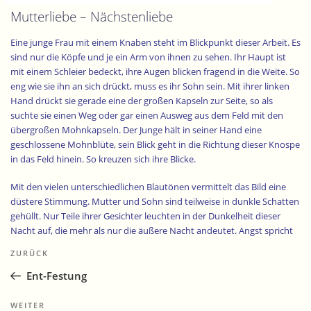
Mutterliebe – Nächstenliebe
Eine junge Frau mit einem Knaben steht im Blickpunkt dieser Arbeit. Es
sind nur die Köpfe und je ein Arm von ihnen zu sehen. Ihr Haupt ist
mit einem Schleier bedeckt, ihre Augen blicken fragend in die Weite. So
eng wie sie ihn an sich drückt, muss es ihr Sohn sein. Mit ihrer linken
Hand drückt sie gerade eine der großen Kapseln zur Seite, so als
suchte sie einen Weg oder gar einen Ausweg aus dem Feld mit den
übergroßen Mohnkapseln. Der Junge hält in seiner Hand eine
geschlossene Mohnblüte, sein Blick geht in die Richtung dieser Knospe
in das Feld hinein. So kreuzen sich ihre Blicke.
Mit den vielen unterschiedlichen Blautönen vermittelt das Bild eine
düstere Stimmung. Mutter und Sohn sind teilweise in dunkle Schatten
gehüllt. Nur Teile ihrer Gesichter leuchten in der Dunkelheit dieser
Nacht auf, die mehr als nur die äußere Nacht andeutet. Angst spricht
Beitragsnavigation
aus den Augen der Frau, Betroffenheit und gleichzeitig Sehnsucht
Vorheriger
ZURÜCK
nach Licht und Freiheit. Angsteinflößend groß hat die Künstlerin die
Beitrag
Mohnkapseln dargestellt, gleichsam als Konkurrenz zu den Köpfen
Ent-Festung
von Mutter und Sohn. Sie muten wie Leuchten an, welche die beiden
auf dem Weg begleiten. Sie gaukeln vor Lichtträger zu sein und in die
Nächster
WEITER