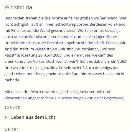
Wir sind da
Bescheiden stehen die drei Worte auf einer großen weißen Wand. Wer
nicht achtgibt, läuft an ihnen schlichtweg vorbei. Bei diesen von Hand
mit Fineliner auf die Wand geschriebenen Worten könnte es sich ja
auch um eine Wandschmiererei handeln, um eine in jugendlicher
Unbekümmertheit oder Frechheit angebrachte Botschaft. Dieses „Wir
sind da“ steht im Zeitgeist von „Wir sind Deutschland“, „Wir sind
Papst“ (Bildzeitung 20. April 2005) und einem „Yes, we can“ des
amerikanischen Volkes. Doch wer ist „wir“? Geht es dabei um ein Volk?
Und wo „sind“ diejenigen, die „da“ sein sollen? Auch derjenige, der
geschrieben und diese geheimnisvolle Spur hinterlassen hat, ist nicht
mehr da.
Mit diesen drei Worten werden gleichzeitig Anwesenheit und
Abwesenheit angesprochen. Die Worte zeugen von einer Gegenwart,
Beitragsnavigation
von einer spürbaren Präsenz. Aber sie verbirgt sich namenlos hinter
Vorheriger
ZURÜCK
den drei Worten „Wir sind da“. Dennoch geschieht hier Offenbarung.
Beitrag
Offenbarung, die einerseits an die Selbstkundgebung Gottes in der
Leben aus dem Licht
Wüste erinnert, als sich Gott dem Mose aus dem brennenden
Dornbusch heraus als „Ich bin der ICH BIN DA“ mitgeteilt hat (Ex 3,14).
Nächster
WEITER