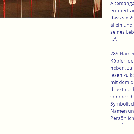
Altersanga
erinnert a
dass sie 2
allein und
seines Le
…“.
289 Namen
Köpfen de
heben, zu
lesen zu k
mit dem de
direkt na
sondern h
Symbolisch
Namen und
Persönlich
Welt hine
Berührung