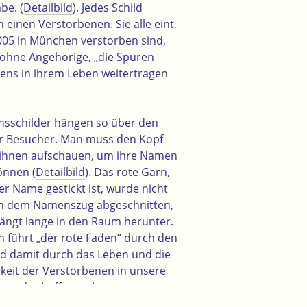
be. (
Detailbild
). Jedes Schild
n einen Verstorbenen. Sie alle eint,
005 in München verstorben sind,
 ohne Angehörige, „die Spuren
bens in ihrem Leben weitertragen
sschilder hängen so über den
r Besucher. Man muss den Kopf
 ihnen aufschauen, um ihre Namen
önnen (
Detailbild
). Das rote Garn,
r Name gestickt ist, wurde nicht
ch dem Namenszug abgeschnitten,
ängt lange in den Raum herunter.
 führt „der rote Faden“ durch den
 damit durch das Leben und die
keit der Verstorbenen in unsere
in und schafft posthum
spunkte, wenn er die Körper der