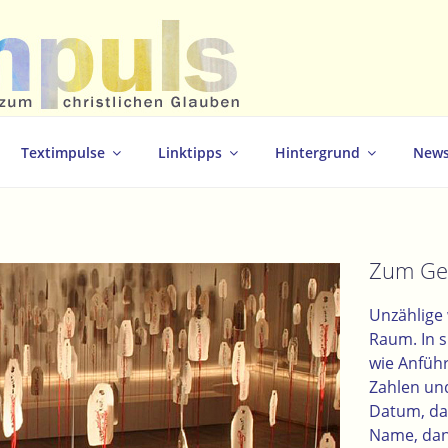
christlichen Glauben
Textimpulse
Linktipps
Hintergrund
News
Zum Ged
Unzählige 
Raum. In s
wie Anfüh
Zahlen un
Datum, da
Name, dan