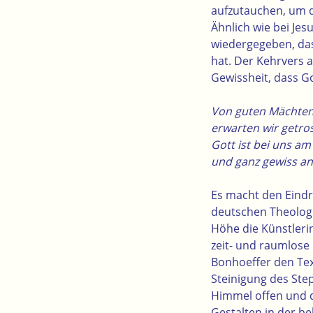
aufzutauchen, um d
Ähnlich wie bei Jes
wiedergegeben, das
hat. Der Kehrvers 
Gewissheit, dass G
Von guten Mächten
erwarten wir getr
Gott ist bei uns 
und ganz gewiss a
Es macht den Eindr
deutschen Theologe
Höhe die Künstleri
zeit- und raumlose
Bonhoeffer den Text
Steinigung des Step
Himmel offen und 
Gestalten in der be