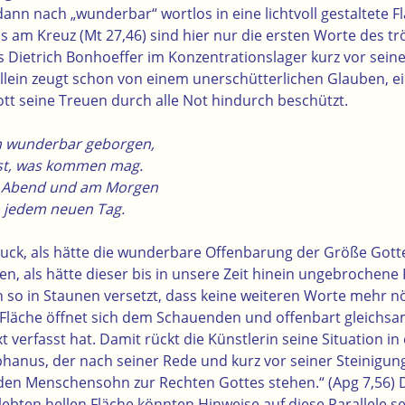
ann nach „wunderbar“ wortlos in eine lichtvoll gestaltete 
us am Kreuz (Mt 27,46) sind hier nur die ersten Worte des t
 Dietrich Bonhoeffer im Konzentrationslager kurz vor sei
allein zeugt schon von einem unerschütterlichen Glauben, e
ott seine Treuen durch alle Not hindurch beschützt.
 wunderbar geborgen,
ost, was kommen mag.
am Abend und am Morgen
n jedem neuen Tag.
uck, als hätte die wunderbare Offenbarung der Größe Gott
n, als hätte dieser bis in unsere Zeit hinein ungebrochene 
n so in Staunen versetzt, dass keine weiteren Worte mehr nö
 Fläche öffnet sich dem Schauenden und offenbart gleichsam
 verfasst hat. Damit rückt die Künstlerin seine Situation in
hanus, der nach seiner Rede und kurz vor seiner Steinigung 
den Menschensohn zur Rechten Gottes stehen.“ (Apg 7,56) 
lebten hellen Fläche könnten Hinweise auf diese Parallele se