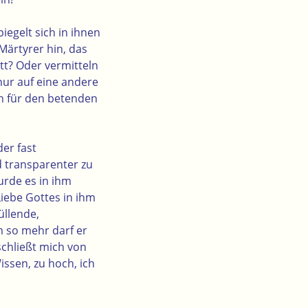
iegelt sich in ihnen
Märtyrer hin, das
tt? Oder vermitteln
 nur auf eine andere
en für den betenden
er fast
 transparenter zu
urde es in ihm
iebe Gottes in ihm
üllende,
um so mehr darf er
schließt mich von
issen, zu hoch, ich