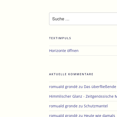
Suche
nach:
TEXTIMPULS
Horizonte öffnen
AKTUELLE KOMMENTARE
romuald grondé
zu
Das überfließend
Himmlischer Glanz - Zeitgenössische 
romuald gronde
zu
Schutzmantel
romuald grondé
zu
Heute wie damals