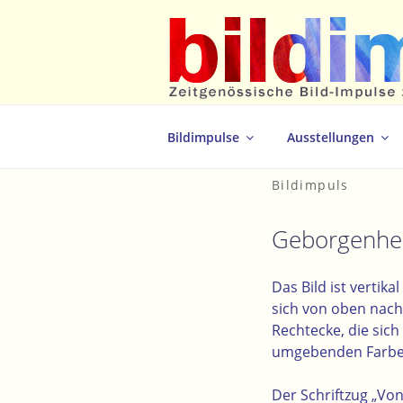
Zum
Inhalt
springen
Zeitgenössische Bild-Impulse zum 
Bildimpulse
Ausstellungen
Bildimpuls
Geborgenhe
Das Bild ist vertik
sich von oben nach
Rechtecke, die sic
umgebenden Farbe
Der Schriftzug „Vo