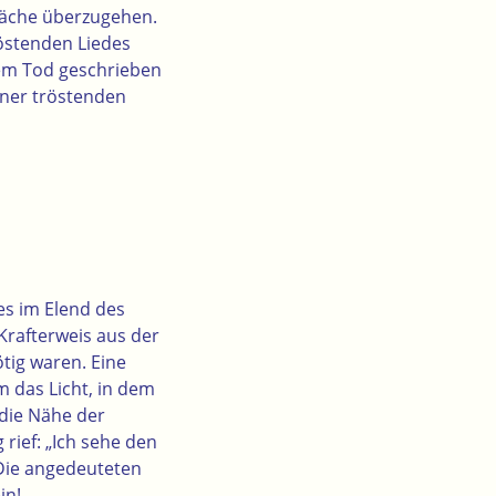
Fläche überzugehen.
röstenden Liedes
nem Tod geschrieben
iner tröstenden
es im Elend des
Krafterweis aus der
tig waren. Eine
 das Licht, in dem
 die Nähe der
rief: „Ich sehe den
Die angedeuteten
in!