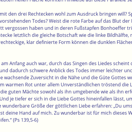
mit den drei Rechtecken wohl zum Ausdruck bringen will? Sp
vorstehenden Todes? Weist die rote Farbe auf das Blut der 
ott vergossen haben und in deren Fußstapfen Bonhoeffer tri
cke letztlich die gleiche Botschaft wie die linke Bildhälfte,
rechteckige, klar definierte Form können die dunklen Fläch
m am Anfang auch war, durch das Singen des Liedes scheint d
und dadurch schwere Anblick des Todes immer leichter und
e wachsende Zuversicht in die Nähe und die Güte Gottes w
 im warmen Rot unter allem Unverständlichen tröstend die L
t die guten Mächte sowohl als ihn umgebende wie als ihn erf
nd je tiefer er sich in die Liebe Gottes hineinfallen lässt, 
ie wunderbare Größe der göttlichen Liebe erfahren: „Du um
gst deine Hand auf mich. Zu wunderbar ist für mich dieses W
fen.“ (Ps 139,5-6)