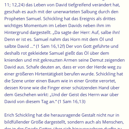
11; 12,24) das Leben von David tiefgreifend verändert hat,
geschah es auch mit der unerwarteten Salbung durch den
Propheten Samuel. Schickling hat das Ereignis als drittes
wichtiges Momentum im Leben Davids neben ihm im
Hintergrund dargestellt. „Da sagte der Herr: Auf, salbe ihn!
Denn er ist es. Samuel nahm das Horn mit dem Öl und
salbte David …“ (1 Sam 16,12f) Der von Gott geführte und
deshalb rot gekleidete Samuel gießt das Öl über dem
knienden und mit gekreuzten Armen seine Demut zeigenden
David aus. Schafe deuten an, dass er von der Herde weg zu
einer größeren Hirtentätigkeit berufen wurde. Schickling hat
die Szene unter einen Baum wie in einer Grotte verortet,
dessen Krone wie die Finger einer schützenden Hand über
dem Geschehen wirkt: „Und der Geist des Herrn war über
David von diesem Tag an.“ (1 Sam 16,13)
Erich Schickling hat die herausragende Gestalt nicht nur in
bildfüllender Größe dargestellt, sondern auch als Menschen,
der in der Gnade Gottes über sich hinauswachsen durfte zu