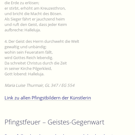
die Erde zu erlösen;
er stirbt, erhöht am Kreuzesthron,
und bricht die Macht des Bösen.
Als Sieger fährt er jauchzend heim
und ruft den Geist, dass jeder Keim
aufbreche: Halleluja.
4. Der Geist des Herrn durchweht die Welt
gewaltig und unbändig;
wohin sein Feueratem fällt,
wird Gottes Reich lebendig.
Da schreitet Christus durch die Zeit
in seiner Kirche Pilgerkleid,
Gott lobend: Halleluja.
Maria Luise Thurmair, GL 347 / EG 554
Link zu allen Pfingstbildern der Künstlerin
Pfingstfeuer – Geistes-Gegenwart