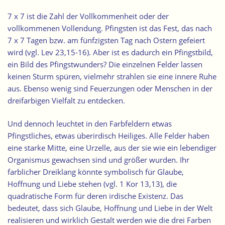
7 x 7 ist die Zahl der Vollkommenheit oder der
vollkommenen Vollendung. Pfingsten ist das Fest, das nach
7 x 7 Tagen bzw. am fünfzigsten Tag nach Ostern gefeiert
wird (vgl. Lev 23,15-16). Aber ist es dadurch ein Pfingstbild,
ein Bild des Pfingstwunders? Die einzelnen Felder lassen
keinen Sturm spüren, vielmehr strahlen sie eine innere Ruhe
aus. Ebenso wenig sind Feuerzungen oder Menschen in der
dreifarbigen Vielfalt zu entdecken.
Und dennoch leuchtet in den Farbfeldern etwas
Pfingstliches, etwas überirdisch Heiliges.
Alle Felder haben
eine starke Mitte, eine Urzelle, aus der sie wie ein lebendiger
Organismus gewachsen sind
und größer wurden. Ihr
farblicher Dreiklang könnte symbolisch für Glaube,
Hoffnung und Liebe stehen (vgl. 1 Kor 13,13), die
quadratische Form für deren irdische Existenz. Das
bedeutet, dass sich Glaube, Hoffnung und Liebe in der Welt
realisieren und wirklich Gestalt werden wie die drei Farben