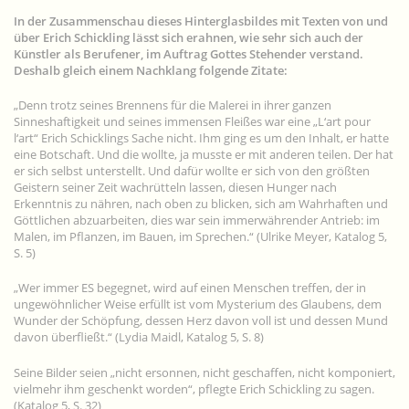
In der Zusammenschau dieses Hinterglasbildes mit Texten von und
über Erich Schickling lässt sich erahnen, wie sehr sich auch der
Künstler als Berufener, im Auftrag Gottes Stehender verstand.
Deshalb gleich einem Nachklang folgende Zitate:
„Denn trotz seines Brennens für die Malerei in ihrer ganzen
Sinneshaftigkeit und seines immensen Fleißes war eine „L‘art pour
l‘art“ Erich Schicklings Sache nicht. Ihm ging es um den Inhalt, er hatte
eine Botschaft. Und die wollte, ja musste er mit anderen teilen. Der hat
er sich selbst unterstellt. Und dafür wollte er sich von den größten
Geistern seiner Zeit wachrütteln lassen, diesen Hunger nach
Erkenntnis zu nähren, nach oben zu blicken, sich am Wahrhaften und
Göttlichen abzuarbeiten, dies war sein immerwährender Antrieb: im
Malen, im Pflanzen, im Bauen, im Sprechen.“ (Ulrike Meyer, Katalog 5,
S. 5)
„Wer immer ES begegnet, wird auf einen Menschen treffen, der in
ungewöhnlicher Weise erfüllt ist vom Mysterium des Glaubens, dem
Wunder der Schöpfung, dessen Herz davon voll ist und dessen Mund
davon überfließt.“ (Lydia Maidl, Katalog 5, S. 8)
Seine Bilder seien „nicht ersonnen, nicht geschaffen, nicht komponiert,
vielmehr ihm geschenkt worden“, pflegte Erich Schickling zu sagen.
(Katalog 5, S. 32)