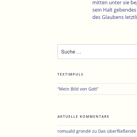
mitten unter sie b
sein Halt gebende
des Glaubens letztl
Suche
nach:
TEXTIMPULS
“Mein Bild von Gott”
AKTUELLE KOMMENTARE
romuald grondé
zu
Das überfließend