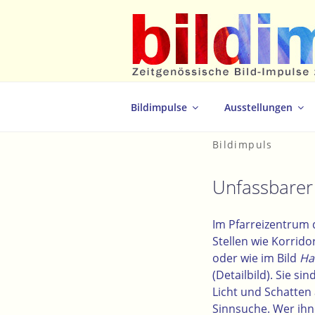
Zum
Inhalt
springen
Zeitgenössische Bild-Impulse zum 
Bildimpulse
Ausstellungen
Bildimpuls
Unfassbarer
Im Pfarreizentrum d
Stellen wie Korrid
oder wie im Bild
Ha
(
Detailbild
). Sie si
Licht und Schatten 
Sinnsuche. Wer ihn