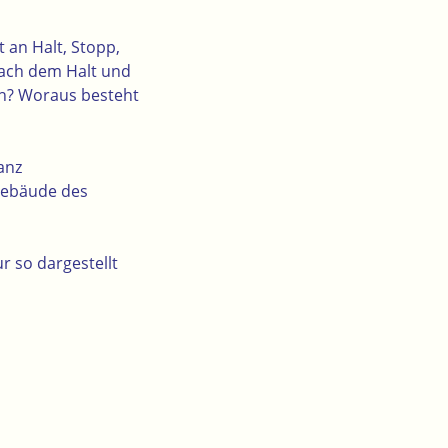
st an Halt, Stopp,
nach dem Halt und
ch? Woraus besteht
anz
Gebäude des
ur
so dargestellt