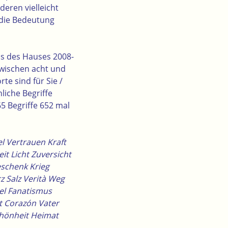
eren vielleicht
 die Bedeutung
us des Hauses 2008-
zwischen acht und
te sind für Sie /
iche Begriffe
5 Begriffe 652 mal
l Vertrauen Kraft
t Licht Zuversicht
eschenk Krieg
z Salz Verità Weg
iel Fanatismus
t Corazón Vater
chönheit Heimat