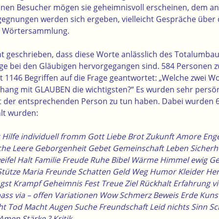
en Besucher mögen sie geheimnisvoll erscheinen, dem and
gegnungen werden sich ergeben, vielleicht Gespräche über
en Wörtersammlung.
t geschrieben, dass diese Worte anlässlich des Totalumba
ge bei den Gläubigen hervorgegangen sind. 584 Personen 
 1146 Begriffen auf die Frage geantwortet: „Welche zwei Wor
ng mit GLAUBEN die wichtigsten?“ Es wurden sehr persönl
mit der entsprechenden Person zu tun haben. Dabei wurden 6
lt wurden:
 Hilfe individuell fromm Gott Liebe Brot Zukunft Amore Enge
che Leere Geborgenheit Gebet Gemeinschaft Leben Sicherhei
weifel Halt Familie Freude Ruhe Bibel Wärme Himmel ewig G
Stütze Maria Freunde Schatten Geld Weg Humor Kleider Her
gst Krampf Geheimnis Fest Treue Ziel Rückhalt Erfahrung v
pass via – offen Variationen Wow Schmerz Beweis Erde Kuns
icht Tod Macht Augen Suche Freundschaft Leid nichts Sinn S
 Amen Stärke ? Kritik