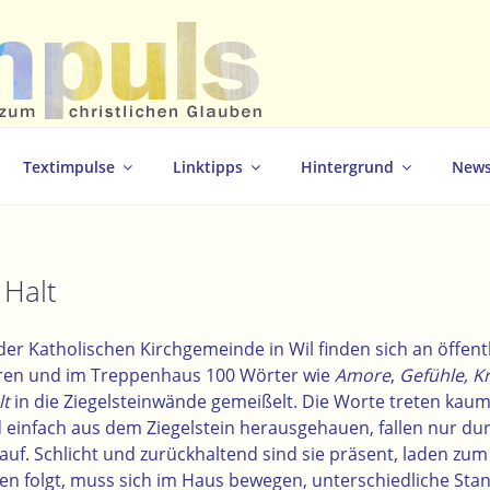
christlichen Glauben
Textimpulse
Linktipps
Hintergrund
News
 Halt
er Katholischen Kirchgemeinde in Wil finden sich an öffent
oren und im Treppenhaus 100 Wörter wie
Amore
,
Gefühle, Kr
lt
in die Ziegelsteinwände gemeißelt. Die Worte treten kaum
nd einfach aus dem Ziegelstein herausgehauen, fallen nur du
auf. Schlicht und zurückhaltend sind sie präsent, laden zum
en folgt, muss sich im Haus bewegen, unterschiedliche St