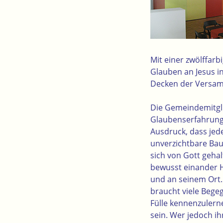
Mit einer
zwölffarb
Glauben an Jesus i
Decken der Versa
Die Gemeindemitgli
Glaubenserfahrung
Ausdruck, dass jede
unverzichtbare Bau
sich von Gott geha
bewusst einander Ha
und an seinem Ort.
braucht viele Bege
Fülle kennenzuler
sein. Wer jedoch ih