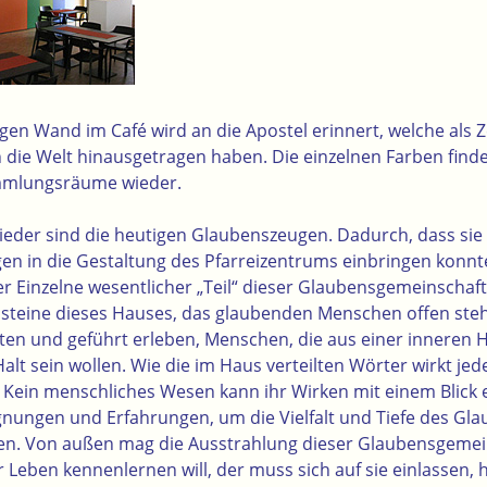
igen Wand im Café wird an die Apostel erinnert,
welche als 
n die Welt hinausgetragen haben. Die einzelnen Farben find
mmlungsräume wieder.
eder sind die heutigen Glaubenszeugen. Dadurch, dass sie 
en in die Gestaltung des Pfarreizentrums einbringen kon
r Einzelne wesentlicher „Teil“ dieser Glaubensgemeinschaft i
steine dieses Hauses, das glaubenden Menschen offen steh
lten und geführt erleben, Menschen, die aus einer inneren 
lt sein wollen. Wie die im Haus verteilten Wörter wirkt jed
 Kein menschliches Wesen kann ihr Wirken mit einem Blick e
gnungen und Erfahrungen, um die Vielfalt und Tiefe des Gla
nen. Von außen mag die Ausstrahlung dieser Glaubensgemei
r Leben kennenlernen will, der muss sich auf sie einlassen, 