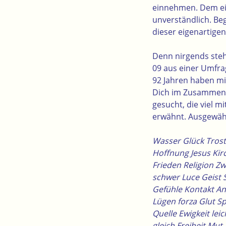
einnehmen. Dem ein
unverständlich. Be
dieser eigenartig
Denn nirgends steh
09 aus einer Umfra
92 Jahren haben mit
Dich im Zusammenha
gesucht, die viel 
erwähnt. Ausgewäh
Wasser Glück Trost
Hoffnung Jesus Kir
Frieden Religion Z
schwer Luce Geist 
Gefühle Kontakt An
Lügen forza Glut S
Quelle Ewigkeit le
gleich Freiheit Mut