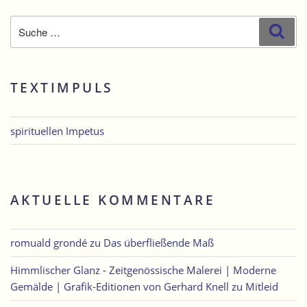
Suche
Suc
nach:
TEXTIMPULS
spirituellen Impetus
AKTUELLE KOMMENTARE
romuald grondé
zu
Das überfließende Maß
Himmlischer Glanz - Zeitgenössische Malerei | Moderne
Gemälde | Grafik-Editionen von Gerhard Knell
zu
Mitleid