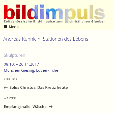
Zum
Inhalt
springen
Menü
Zeitgenössische Bild-Impulse zum christlichen Glauben
Andreas Kuhnlein: Stationen des Lebens
Skulpturen
08.10. –
26.11.2017
München Giesing
, Lutherkirche
Beitragsnavigation
Vorheriger
ZURÜCK
Beitrag
Solus Christus: Das Kreuz heute
Nächster
WEITER
Beitrag
Empfangshalle: Wäsche