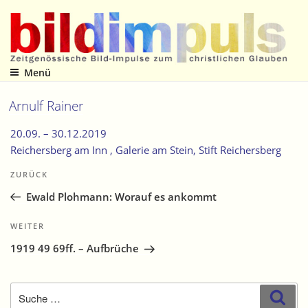
Zum
Inhalt
springen
Menü
Zeitgenössische Bild-Impulse zum christlichen Glauben
Arnulf Rainer
20.09. –
30.12.2019
Reichersberg am Inn
, Galerie am Stein, Stift Reichersberg
Beitragsnavigation
Vorheriger
ZURÜCK
Beitrag
Ewald Plohmann: Worauf es ankommt
Nächster
WEITER
Beitrag
1919 49 69ff. – Aufbrüche
Suche
Suc
nach: