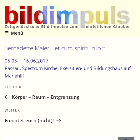
Zum
Inhalt
springen
Menü
Zeitgenössische Bild-Impulse zum christlichen Glauben
Bernadette Maier: „et cum spiritu tuo?“
05.05. –
16.06.2017
Passau
, Spectrum Kirche, Exerzitien- und Bildungshaus auf
Mariahilf
Beitragsnavigation
Vorheriger
ZURÜCK
Beitrag
Körper – Raum – Entgrenzung
Nächster
WEITER
Beitrag
Fürchtet euch (nicht)!
Suche