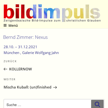
Zum
Inhalt
springen
Menü
Zeitgenössische Bild-Impulse zum christlichen Glauben
Bernd Zimmer: Nexus
28.10. –
31.12.2021
München
, Galerie Wolfgang Jahn
Beitragsnavigation
Vorheriger
ZURÜCK
Beitrag
KOLLERNOW
Nächster
WEITER
Beitrag
Mischa Kuball: (un)finished
Suche
Suc
nach: