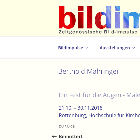
Zum
Inhalt
springen
Zeitgenössische Bild-Impulse zum 
Bildimpulse
Ausstellungen
Berthold Mahringer
Ein Fest für die Augen - Male
21.10. –
30.11.2018
Rottenburg
, Hochschule für Kirc
Beitragsnavigation
Vorheriger
ZURÜCK
Beitrag
Bemuttert