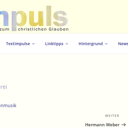
christlichen Glauben
Textimpulse
Linktipps
Hintergrund
News
rei
henmusik
WEITER
Näc
Bei
Hermann Weber