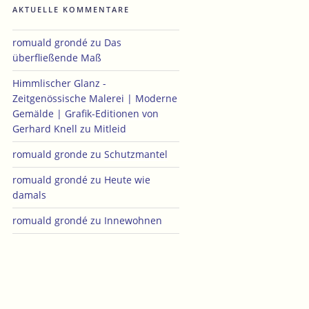
AKTUELLE KOMMENTARE
romuald grondé
zu
Das
überfließende Maß
Himmlischer Glanz -
Zeitgenössische Malerei | Moderne
Gemälde | Grafik-Editionen von
Gerhard Knell
zu
Mitleid
romuald gronde
zu
Schutzmantel
romuald grondé
zu
Heute wie
damals
romuald grondé
zu
Innewohnen