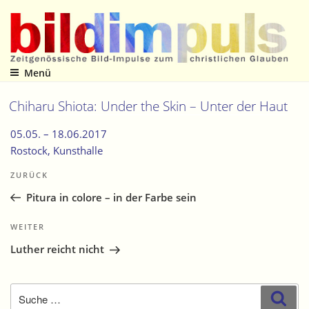
Zum
Inhalt
springen
Menü
Zeitgenössische Bild-Impulse zum christlichen Glauben
Chiharu Shiota: Under the Skin – Unter der Haut
05.05. –
18.06.2017
Rostock
, Kunsthalle
Beitragsnavigation
Vorheriger
ZURÜCK
Beitrag
Pitura in colore – in der Farbe sein
Nächster
WEITER
Beitrag
Luther reicht nicht
Suche
Suc
nach: