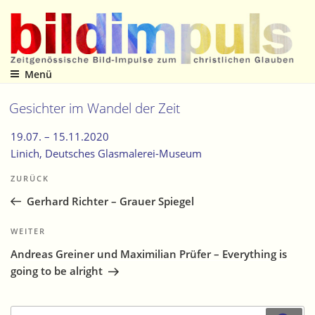
Zum
Inhalt
springen
Menü
Zeitgenössische Bild-Impulse zum christlichen Glauben
Gesichter im Wandel der Zeit
19.07. –
15.11.2020
Linich
, Deutsches Glasmalerei-Museum
Beitragsnavigation
Vorheriger
ZURÜCK
Beitrag
Gerhard Richter – Grauer Spiegel
Nächster
WEITER
Beitrag
Andreas Greiner und Maximilian Prüfer – Everything is
going to be alright
Suche