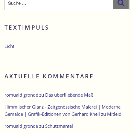
Suc
nach:
TEXTIMPULS
Licht
AKTUELLE KOMMENTARE
romuald grondé
zu
Das überfließende Maß
Himmlischer Glanz - Zeitgenössische Malerei | Moderne
Gemälde | Grafik-Editionen von Gerhard Knell
zu
Mitleid
romuald gronde
zu
Schutzmantel