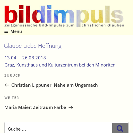
Zum
Inhalt
springen
Menü
Zeitgenössische Bild-Impulse zum christlichen Glauben
Glaube Liebe Hoffnung
13.04. –
26.08.2018
Graz
, Kunsthaus und Kulturzentrum bei den Minoriten
Beitragsnavigation
Vorheriger
ZURÜCK
Beitrag
Christian Lippuner: Nahe am Ungemach
Nächster
WEITER
Beitrag
Maria Maier: Zeitraum Farbe
Suche
Suc
nach: