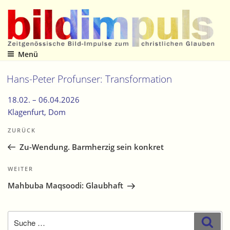
Zum
Inhalt
springen
Menü
Zeitgenössische Bild-Impulse zum christlichen Glauben
Hans-Peter Profunser: Transformation
18.02. –
06.04.2026
Klagenfurt
, Dom
Beitragsnavigation
Vorheriger
ZURÜCK
Beitrag
Zu-Wendung. Barmherzig sein konkret
Nächster
WEITER
Beitrag
Mahbuba Maqsoodi: Glaubhaft
Suche
Suc
nach: