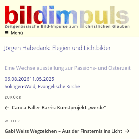
Zum
Inhalt
springen
Menü
Zeitgenössische Bild-Impulse zum christlichen Glauben
Jörgen Habedank: Elegien und Lichtbilder
Eine Wechselausstellung zur Passions- und Osterzeit
06.08.2026
11.05.2025
Solingen-Wald
, Evangelische Kirche
Beitragsnavigation
Vorheriger
ZURÜCK
Beitrag
Carola Faller-Barris: Kunstprojekt „werde“
Nächster
WEITER
Beitrag
Gabi Weiss Wegzeichen – Aus der Finsternis ins Licht