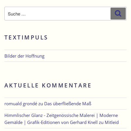
Suche
Suc
nach:
TEXTIMPULS
Bilder der Hoffnung
AKTUELLE KOMMENTARE
romuald grondé
zu
Das überfließende Maß
Himmlischer Glanz - Zeitgenössische Malerei | Moderne
Gemälde | Grafik-Editionen von Gerhard Knell
zu
Mitleid