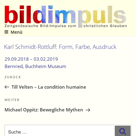
Zum
Inhalt
springen
Menü
Zeitgenössische Bild-Impulse zum christlichen Glauben
Karl Schmidt-Rottluff: Form, Farbe, Ausdruck
29.09.2018 –
03.02.2019
Bernried
, Buchheim Museum
Beitragsnavigation
Vorheriger
ZURÜCK
Beitrag
Till Velten – La condition humaine
Nächster
WEITER
Beitrag
Michael Oppitz: Bewegliche Mythen
Suche
Suc
nach: