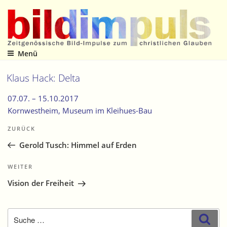
Zum
Inhalt
springen
Menü
Zeitgenössische Bild-Impulse zum christlichen Glauben
Klaus Hack: Delta
07.07. –
15.10.2017
Kornwestheim
, Museum im Kleihues-Bau
Beitragsnavigation
Vorheriger
ZURÜCK
Beitrag
Gerold Tusch: Himmel auf Erden
Nächster
WEITER
Beitrag
Vision der Freiheit
Suche
Suc
nach: