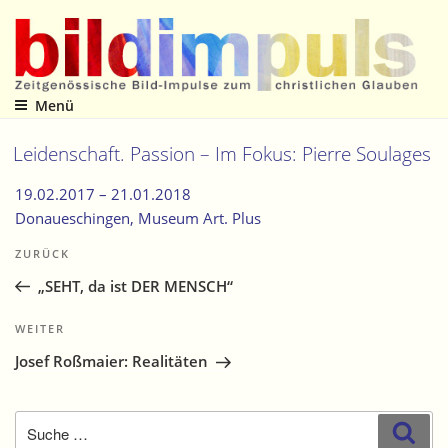
Zum
Inhalt
springen
Menü
Zeitgenössische Bild-Impulse zum christlichen Glauben
Leidenschaft. Passion – Im Fokus: Pierre Soulages
19.02.2017 –
21.01.2018
Donaueschingen
, Museum Art. Plus
Beitragsnavigation
Vorheriger
ZURÜCK
Beitrag
„SEHT, da ist DER MENSCH“
Nächster
WEITER
Beitrag
Josef Roßmaier: Realitäten
Suche
Suc
nach: