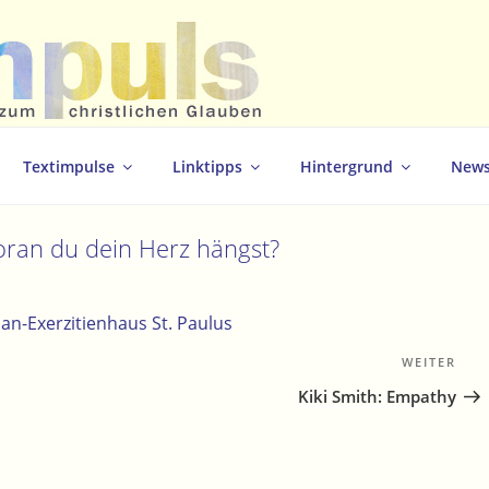
christlichen Glauben
Textimpulse
Linktipps
Hintergrund
News
oran du dein Herz hängst?
san-Exerzitienhaus St. Paulus
WEITER
Näc
Bei
Kiki Smith: Empathy