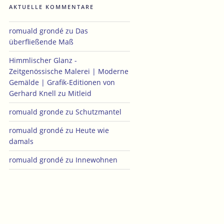
AKTUELLE KOMMENTARE
romuald grondé
zu
Das
überfließende Maß
Himmlischer Glanz -
Zeitgenössische Malerei | Moderne
Gemälde | Grafik-Editionen von
Gerhard Knell
zu
Mitleid
romuald gronde
zu
Schutzmantel
romuald grondé
zu
Heute wie
damals
romuald grondé
zu
Innewohnen