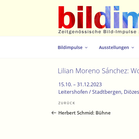
Zum
Inhalt
springen
Zeitgenössische Bild-Impulse zum 
Bildimpulse
Ausstellungen
Lilian Moreno Sánchez: W
15.10. –
31.12.2023
Leitershofen / Stadtbergen
, Diöze
Beitragsnavigation
Vorheriger
ZURÜCK
Beitrag
Herbert Schmid: Bühne