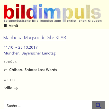
Zum
Inhalt
springen
Menü
Zeitgenössische Bild-Impulse zum christlichen Glauben
Mahbuba Maqsoodi: GlasKLAR
11.10. –
25.10.2017
München
, Bayerischer Landtag
Beitragsnavigation
Vorheriger
ZURÜCK
Beitrag
Chiharu Shiota: Lost Words
Nächster
WEITER
Beitrag
Stille
Suche
Suc
nach: