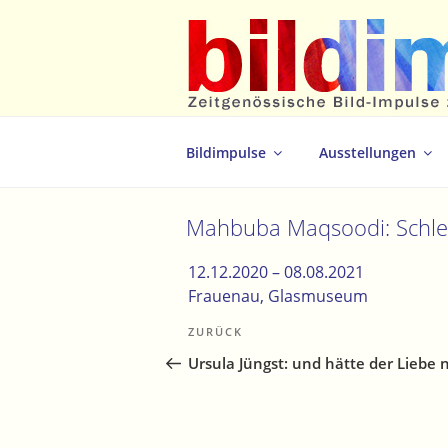
Zum
Inhalt
springen
Zeitgenössische Bild-Impulse zum 
Bildimpulse
Ausstellungen
Mahbuba Maqsoodi: Schlei
12.12.2020 –
08.08.2021
Frauenau
, Glasmuseum
Beitragsnavigation
Vorheriger
ZURÜCK
Beitrag
Ursula Jüngst: und hätte der Liebe 