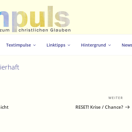
christlichen Glauben
Textimpulse
Linktipps
Hintergrund
News
erhaft
WEITER
Näc
Bei
nicht
RESET! Krise / Chance?