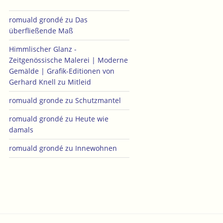
romuald grondé
zu
Das
überfließende Maß
Himmlischer Glanz -
Zeitgenössische Malerei | Moderne
Gemälde | Grafik-Editionen von
Gerhard Knell
zu
Mitleid
romuald gronde
zu
Schutzmantel
romuald grondé
zu
Heute wie
damals
romuald grondé
zu
Innewohnen