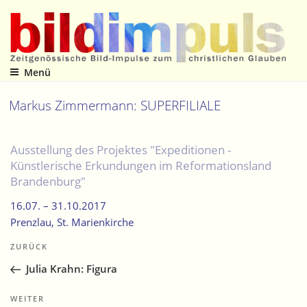
Zum
Inhalt
springen
Menü
Zeitgenössische Bild-Impulse zum christlichen Glauben
Markus Zimmermann: SUPERFILIALE
Ausstellung des Projektes "Expeditionen -
Künstlerische Erkundungen im Reformationsland
Brandenburg"
16.07. –
31.10.2017
Prenzlau
, St. Marienkirche
Beitragsnavigation
Vorheriger
ZURÜCK
Beitrag
Julia Krahn: Figura
Nächster
WEITER