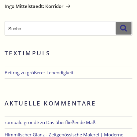
Beitrag
Ingo Mittelstaedt: Korridor
Suche
Suc
nach:
TEXTIMPULS
Beitrag zu größerer Lebendigkeit
AKTUELLE KOMMENTARE
romuald grondé
zu
Das überfließende Maß
Himmlischer Glanz - Zeitgenössische Malerei | Moderne